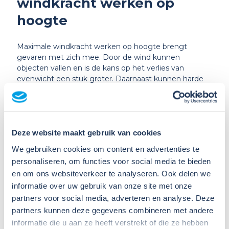
windkracht werken op
hoogte
Maximale windkracht werken op hoogte brengt
gevaren met zich mee. Door de wind kunnen
objecten vallen en is de kans op het verlies van
evenwicht een stuk groter. Daarnaast kunnen harde
windvlagen ook de stabiliteit van steigers en ladders
beïnvloeden waardoor het valgevaar toeneemt.
Onvoldoende valbescherming kan leiden tot ernstige
ongevallen. Het is belangrijk om deze risico’s in te
schatten en op tijd maatregelen te nemen om
Deze website maakt gebruik van cookies
ernstige ongelukken te voorkomen.
We gebruiken cookies om content en advertenties te
Voorzorgsmaatregelen en continue monitoring zijn
personaliseren, om functies voor social media te bieden
daarbij cruciaal.
en om ons websiteverkeer te analyseren. Ook delen we
informatie over uw gebruik van onze site met onze
partners voor social media, adverteren en analyse. Deze
partners kunnen deze gegevens combineren met andere
informatie die u aan ze heeft verstrekt of die ze hebben