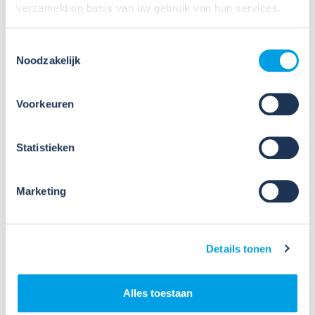
verzameld op basis van uw gebruik van hun services.
Toestemmingsselectie
Noodzakelijk
Voorkeuren
Maatregelen voor
Statistieken
werken op hoogte met
Marketing
zware windkracht
Werkgevers moeten ten alle tijden veiligheid
garanderen voor de werknemers wanneer zij
Details tonen
werken op hoogte met een zware windkracht.
Veiligheidscontroles en inspecties moeten
vóór aanvang van de werkzaamheden worden
Alles toestaan
uitgevoerd om de werkplek veilig te houden.