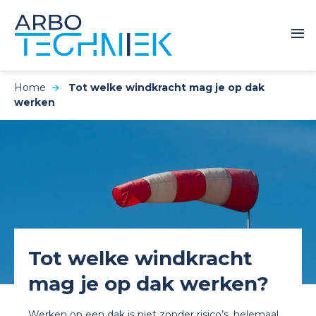
Home
Tot welke windkracht mag je op dak
werken
Tot welke windkracht
mag je op dak werken?
Werken op een dak is niet zonder risico’s, helemaal