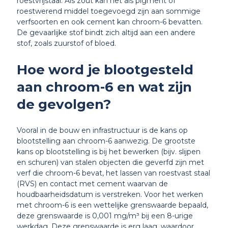
roestvrijstaal. Als zout kan het als pigment of
roestwerend middel toegevoegd zijn aan sommige
verfsoorten en ook cement kan chroom-6 bevatten.
De gevaarlijke stof bindt zich altijd aan een andere
stof, zoals zuurstof of bloed.
Hoe word je blootgesteld
aan chroom-6 en wat zijn
de gevolgen?
Vooral in de bouw en infrastructuur is de kans op
blootstelling aan chroom-6 aanwezig. De grootste
kans op blootstelling is bij het bewerken (bijv. slijpen
en schuren) van stalen objecten die geverfd zijn met
verf die chroom-6 bevat, het lassen van roestvast staal
(RVS) en contact met cement waarvan de
houdbaarheidsdatum is verstreken. Voor het werken
met chroom-6 is een wettelijke grenswaarde bepaald,
deze grenswaarde is 0,001 mg/m³ bij een 8-urige
werkdag. Deze grenswaarde is erg laag, waardoor