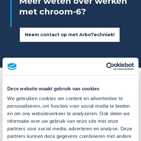
Meer weten over werken
met chroom-6?
Neem contact op met ArboTechniek!
Dit zegt de Europese
Deze website maakt gebruik van cookies
We gebruiken cookies om content en advertenties te
wetgeving over werken
personaliseren, om functies voor social media te bieden
met chroom-6
en om ons websiteverkeer te analyseren. Ook delen we
informatie over uw gebruik van onze site met onze
Ook de EU heeft regels opgesteld voor werken met
partners voor social media, adverteren en analyse. Deze
chroom-6. Zij heeft bepaald dat het gebruik van een
partners kunnen deze gegevens combineren met andere