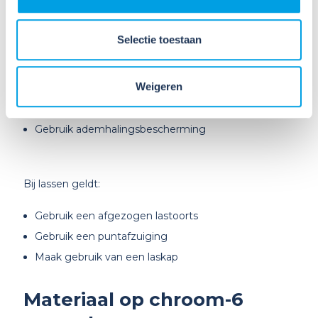
Bewerk zo min mogelijk materialen die chroom-6
(kunnen) bevatten
Voorkom zoveel mogelijk stofvorming bij het
Selectie toestaan
bewerken van materiaal dat chroom-6 bevat
Werk nat
Weigeren
Gebruik methoden waarbij zo min mogelijk stof
vrijkomt
Gebruik ademhalingsbescherming
Bij lassen geldt:
Gebruik een afgezogen lastoorts
Gebruik een puntafzuiging
Maak gebruik van een laskap
Materiaal op chroom-6