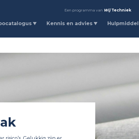
Een programma van
Wij
Techniek
bocatalogus
Kennis en advies
Hulpmidde
dak
risico’s. Gelukkig zijn er