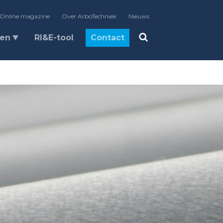
Online magazine
Over ArboTechniek
Nieuws
len
RI&E-tool
Contact