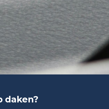
p daken?