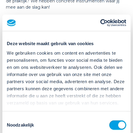
de praktijk? We hebben concrete instrumenten waar jij
mee aan de slag kan!
Veiligheidsclausule voor offertes
Als bedrijf wil je graag laten zien dat je werkt volgens de
geldende Arborichtlijnen. Veilig en gezond dus. In offertes
kun je een clausule opnemen dat uw bedrijf werkt volgens
Deze website maakt gebruik van cookies
de richtlijnen in de Arbocatalogus in de installatie- en
isolatiebranche. Deze
clausule
kan kort zijn of
We gebruiken cookies om content en advertenties te
meer uitgebreid.
personaliseren, om functies voor social media te bieden
en om ons websiteverkeer te analyseren. Ook delen we
Risico-inventarisatie en -evaluatie
informatie over uw gebruik van onze site met onze
Volgens de Arbowet zijn bedrijven verplicht een risico-
partners voor social media, adverteren en analyse. Deze
inventarisatie en -evaluatie (RI&E) op te stellen. Je
partners kunnen deze gegevens combineren met andere
leest
hier
meer over de RI&E en over de voorwaarden
informatie die u aan ze heeft verstrekt of die ze hebben
waaraan bedrijven moeten voldoen.
verzameld op basis van uw gebruik van hun services.
Toolboxen
Praten over veiligheid helpt, maar onveilig gedrag
Toestemmingsselectie
veranderen is niet makkelijk. Het principe van de
Noodzakelijk
toolboxmeeting is dat door een korte tekst of presentatie