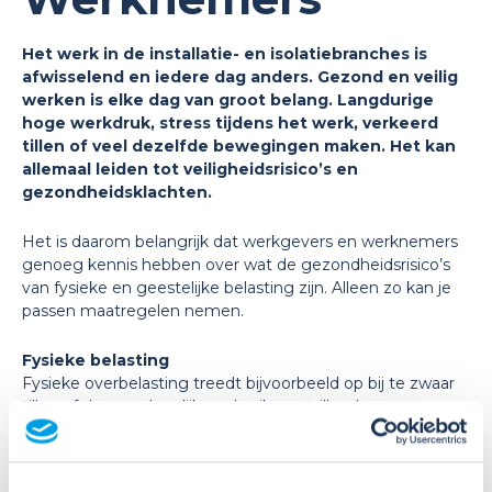
Het werk in de installatie- en isolatiebranches is
afwisselend en iedere dag anders. Gezond en veilig
werken is elke dag van groot belang. Langdurige
hoge werkdruk, stress tijdens het werk, verkeerd
tillen of veel dezelfde bewegingen maken. Het kan
allemaal leiden tot veiligheidsrisico’s en
gezondheidsklachten.
Het is daarom belangrijk dat werkgevers en werknemers
genoeg kennis hebben over wat de gezondheidsrisico’s
van fysieke en geestelijke belasting zijn. Alleen zo kan je
passen maatregelen nemen.
Fysieke belasting
Fysieke overbelasting treedt bijvoorbeeld op bij te zwaar
tillen of duwen, dagelijks gebruik van trillend
handgereedschap of langdurig voorovergebogen werken.
Maar ook fysieke onderbelasting is een risico. Dit komt o.a.
voor bij langdurig zittend werk zonder daarbij regelmatig