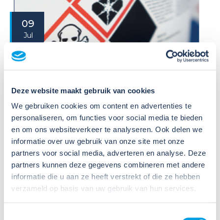
09
Jul
2026
Nieuws
VIB of WIK? Wat heb je nodig om
veilig te werken met gevaarlijke
stoffen?
Deze website maakt gebruik van cookies
We gebruiken cookies om content en advertenties te
Veel organisaties hebben
personaliseren, om functies voor social media te bieden
Veiligheidsinformatiebladen (VIB's) of mini-VIB's
en om ons websiteverkeer te analyseren. Ook delen we
beschikbaar voor de gevaarlijke stoffen waarmee zij
informatie over uw gebruik van onze site met onze
werken. Dat is een belangrijke eerste stap, maar
partners voor social media, adverteren en analyse. Deze
daarmee voldoe je nog niet aan de verplichtingen
partners kunnen deze gegevens combineren met andere
u...
informatie die u aan ze heeft verstrekt of die ze hebben
verzameld op basis van uw gebruik van hun services.
Lees verder
Toestemmingsselectie