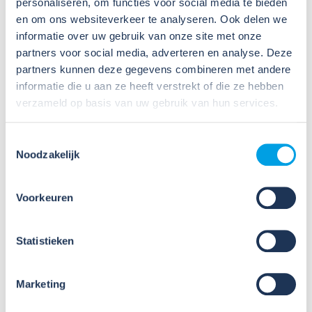
personaliseren, om functies voor social media te bieden
de
RI&E
.
en om ons websiteverkeer te analyseren. Ook delen we
informatie over uw gebruik van onze site met onze
Zo hou je je RI&E up-to-date
partners voor social media, adverteren en analyse. Deze
partners kunnen deze gegevens combineren met andere
Zo hou je je RI&E up-to-date:
informatie die u aan ze heeft verstrekt of die ze hebben
verzameld op basis van uw gebruik van hun services.
Stel een verantwoordelijke aan: Wijs iemand aan
die periodiek controleert of de situatie nog klopt.
Plan een vaste check: Evalueer bijvoorbeeld
Toestemmingsselectie
jaarlijks of je RI&E nog aansluit bij de praktijk.
Noodzakelijk
Verwerk wijzigingen direct: Pas je plan van
aanpak aan bij elke relevante verandering.
Betrek medewerkers: Laat hen signaleren of
Voorkeuren
risico’s op de werkvloer veranderd zijn.
Statistieken
Wat als je je RI&E niet op
tijd bijwerkt?
Marketing
Een verouderde
RI&E
kan in veel gevallen een boete