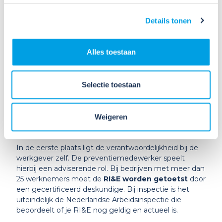
opleveren. Ook ben je kwetsbaar bij incidenten: als
blijkt dat je wist van een risico maar je RI&E niet hebt
Details tonen
aangepast, kan dat juridische gevolgen hebben.
Bovendien kunnen certificeringen (zoals VCA) na
verloop van tijd vervallen ls hier niet op wordt
Alles toestaan
geanticipeerd. Dit betekent dat je als werkgever een
boete riskeert bij controle van de Nederlandse
Arbeidsinspectie.
Selectie toestaan
Wie bepaalt of je RI&E nog
Weigeren
voldoet?
In de eerste plaats ligt de verantwoordelijkheid bij de
werkgever zelf. De preventiemedewerker speelt
hierbij een adviserende rol. Bij bedrijven met meer dan
25 werknemers moet de
RI&E worden getoetst
door
een gecertificeerd deskundige. Bij inspectie is het
uiteindelijk de Nederlandse Arbeidsinspectie die
beoordeelt of je RI&E nog geldig en actueel is.