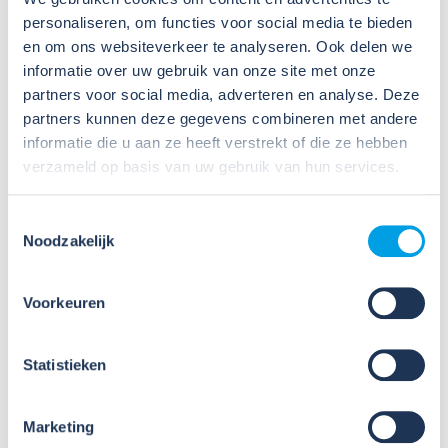
personaliseren, om functies voor social media te bieden
en om ons websiteverkeer te analyseren. Ook delen we
09
informatie over uw gebruik van onze site met onze
Jul
partners voor social media, adverteren en analyse. Deze
2026
Nieuws
partners kunnen deze gegevens combineren met andere
informatie die u aan ze heeft verstrekt of die ze hebben
VIB of WIK? Wat heb je nodig om
verzameld op basis van uw gebruik van hun services.
veilig te werken met gevaarlijke
stoffen?
Toestemmingsselectie
Noodzakelijk
Veel organisaties hebben
Veiligheidsinformatiebladen (VIB's) of mini-VIB's
beschikbaar voor de gevaarlijke stoffen waarmee zij
Voorkeuren
werken. Dat is een belangrijke eerste stap, maar
daarmee voldoe je nog niet aan de verplichtingen
u...
Statistieken
Lees verder
Marketing