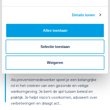
Details tonen
Alles toestaan
09
Jul
2026
Selectie toestaan
Nieuws
Weet jij welke taken een
preventiemedewerker wettelijk
Weigeren
moet uitvoeren[M?
Als preventiemedewerker speel je een belangrijke
rol in het creëren van een gezonde en veilige
werkomgeving. Je bent de spil tussen beleid en
praktijk. Je helpt risico’s voorkomen, adviseert over
verbeteringen en draagt act...