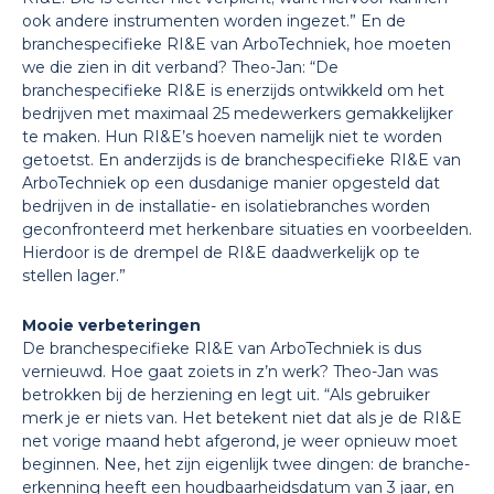
ook andere instrumenten worden ingezet.” En de
branchespecifieke RI&E van ArboTechniek, hoe moeten
we die zien in dit verband? Theo-Jan: “De
branchespecifieke RI&E is enerzijds ontwikkeld om het
bedrijven met maximaal 25 medewerkers gemakkelijker
te maken. Hun RI&E’s hoeven namelijk niet te worden
getoetst. En anderzijds is de branchespecifieke RI&E van
ArboTechniek op een dusdanige manier opgesteld dat
bedrijven in de installatie- en isolatiebranches worden
geconfronteerd met herkenbare situaties en voorbeelden.
Hierdoor is de drempel de RI&E daadwerkelijk op te
stellen lager.”
Mooie verbeteringen
De branchespecifieke RI&E van ArboTechniek is dus
vernieuwd. Hoe gaat zoiets in z’n werk? Theo-Jan was
betrokken bij de herziening en legt uit. “Als gebruiker
merk je er niets van. Het betekent niet dat als je de RI&E
net vorige maand hebt afgerond, je weer opnieuw moet
beginnen. Nee, het zijn eigenlijk twee dingen: de branche-
erkenning heeft een houdbaarheidsdatum van 3 jaar, en