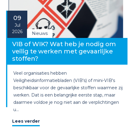
09
Jul
2026
Nieuws
VIB of WIK? Wat heb je nodig om
veilig te werken met gevaarlijke
stoffen?
Veel organisaties hebben
Veiligheidsinformatiebladen (VIB's) of mini-VIB's
beschikbaar voor de gevaarlijke stoffen waarmee zij
werken. Dat is een belangrijke eerste stap, maar
daarmee voldoe je nog niet aan de verplichtingen
u...
Lees verder