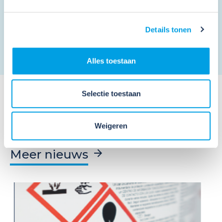
Ik ga akkoord met de
privacy voorwaarden
en
algemene voorwaarden
.
*
Details tonen
Alles toestaan
Selectie toestaan
Weigeren
Meer nieuws