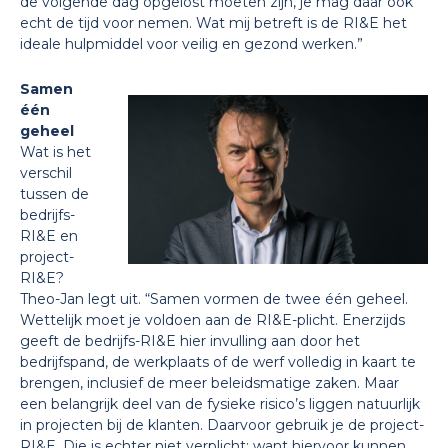
de volgende dag opgelost moeten zijn, je mag daar ook
echt de tijd voor nemen. Wat mij betreft is de RI&E het
ideale hulpmiddel voor veilig en gezond werken.”
Samen
één
geheel
Wat is het
verschil
tussen de
bedrijfs-
RI&E en
project-
RI&E?
Theo-Jan legt uit. “Samen vormen de twee één geheel.
Wettelijk moet je voldoen aan de RI&E-plicht. Enerzijds
geeft de bedrijfs-RI&E hier invulling aan door het
bedrijfspand, de werkplaats of de werf volledig in kaart te
brengen, inclusief de meer beleidsmatige zaken. Maar
een belangrijk deel van de fysieke risico’s liggen natuurlijk
in projecten bij de klanten. Daarvoor gebruik je de project-
RI&E. Die is echter niet verplicht; want hiervoor kunnen