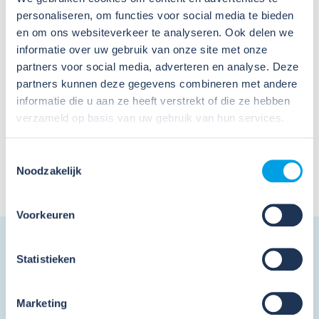
adviseurs, die overigens óók sinds 1 september weer
personaliseren, om functies voor social media te bieden
actief zijn, een belangrijke rol. Bedrijven kunnen kosteloos
en om ons websiteverkeer te analyseren. Ook delen we
een beroep op hen doen. Zij helpen veel bedrijven op weg
informatie over uw gebruik van onze site met onze
bij het invullen van de RI&E of kunnen fungeren als
partners voor social media, adverteren en analyse. Deze
sparringpartner. Zeker voor de wat kleinere bedrijven,
waar de tijd en soms ook kennis over veilig en gezond
partners kunnen deze gegevens combineren met andere
werken beperkt is, zijn onze adviseurs goud waard.”
informatie die u aan ze heeft verstrekt of die ze hebben
verzameld op basis van uw gebruik van hun services.
Benieuwd naar de branchespecifieke RI&E van
ArboTechniek? Klik
hier
om in te loggen.
Toestemmingsselectie
Noodzakelijk
Op zoek naar een adviseur bij jou in de buurt die je geheel
kosteloos kan helpen met de RI&E? Klik
hier
.
Voorkeuren
Nieuwsbrief
Statistieken
Schrijf je in en ontvang de nieuwsbrief
Marketing