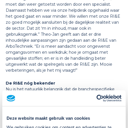
moet dan weer getoetst worden door een specialist.
Daarnaast hebben we via onze helpdesk opgehaald waar
het goed gaat en waar minder. We willen met onze RI&E
zo goed mogelijk aansluiten bij de dagelijkse realiteit van
de sector. Dat zit ‘m in inhoud, maar ook in
gebruiksgemak.” Theo-Jan geeft aan dat er drie
inhoudelijke aanpassingen zijn gedaan aan de RI&E van
ArboTechniek. “Er is meer aandacht voor ongewenst
omgangsvormen en werkdruk; hoe je omgaat met
gevaarlijke stoffen; en er is in de handleiding beter
uitgewerkt wat de spelregels van de RI&E zijn. Mooie
verbeteringen, als je het mij vraagt!”
De RI&E nóg bekender
Nu is het natuurlijk belangrijk dat de branchespecifieke
RI&E nóg bekender wordt bij de bedrijven in de installatie-
en isolatiebranches. Hoe gaat ArboTechniek hiervoor
zorgen? Theo-Jan: “We proberen er altijd veel over te
communiceren. Via onze sociale partners, maar ook
Deze website maakt gebruik van cookies
tijdens Praktijkdagen of en op andere evenementen zoals
de Week van de RI&E. Daarnaast vervullen onze
We gebruiken cookies om content en advertenties te