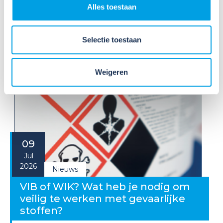
Alles toestaan
Selectie toestaan
Meer nieuws
Weigeren
09
Jul
2026
Nieuws
VIB of WIK? Wat heb je nodig om
veilig te werken met gevaarlijke
stoffen?