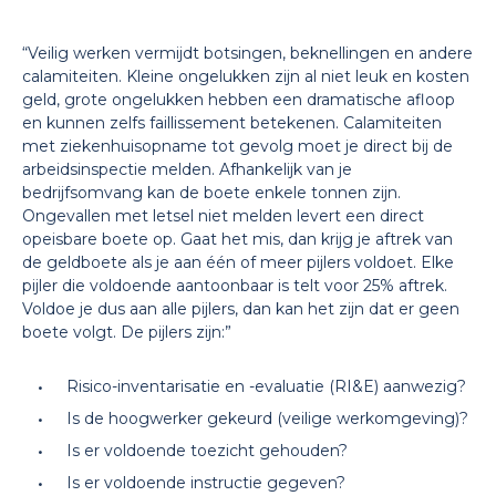
“Veilig werken vermijdt botsingen, beknellingen en andere
calamiteiten. Kleine ongelukken zijn al niet leuk en kosten
geld, grote ongelukken hebben een dramatische afloop
en kunnen zelfs faillissement betekenen. Calamiteiten
met ziekenhuisopname tot gevolg moet je direct bij de
arbeidsinspectie melden. Afhankelijk van je
bedrijfsomvang kan de boete enkele tonnen zijn.
Ongevallen met letsel niet melden levert een direct
opeisbare boete op. Gaat het mis, dan krijg je aftrek van
de geldboete als je aan één of meer pijlers voldoet. Elke
pijler die voldoende aantoonbaar is telt voor 25% aftrek.
Voldoe je dus aan alle pijlers, dan kan het zijn dat er geen
boete volgt. De pijlers zijn:”
Risico-inventarisatie en -evaluatie (RI&E) aanwezig?
Is de hoogwerker gekeurd (veilige werkomgeving)?
Is er voldoende toezicht gehouden?
Is er voldoende instructie gegeven?