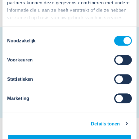
partners kunnen deze gegevens combineren met andere
dag waarop jij je Hoogwerker Certificaat haalt
informatie die u aan ze heeft verstrekt of die ze hebben
.
verzameld op basis van uw gebruik van hun services.
Toestemmingsselectie
Nieuwsbrief
Noodzakelijk
Schrijf je in en ontvang de nieuwsbrief
Voorkeuren
Statistieken
Ik ga akkoord met de
privacy voorwaarden
en
algemene voorwaarden
.
*
Marketing
Details tonen