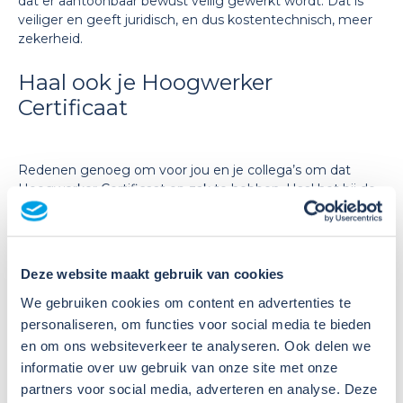
dat er aantoonbaar bewust veilig gewerkt wordt. Dat is
veiliger en geeft juridisch, en dus kostentechnisch, meer
zekerheid.
Haal ook je Hoogwerker
Certificaat
Redenen genoeg om voor jou en je collega’s om dat
Hoogwerker Certificaat op zak te hebben. Haal het bij de
Praktijkdagen Veilig Werken. Daar haal je het certificaat bij
mij of één van mijn ervaren collega’s. Dat is niet alleen
leerzaam, maar vooral ook leuk. Je komt samen met
vakgenoten en leert ook van elkaar. Lukt het jou
Deze website maakt gebruik van cookies
bijvoorbeeld om ook veilig en snel een hesje in een hoge
boom te hangen?
We gebruiken cookies om content en advertenties te
personaliseren, om functies voor social media te bieden
Tot ziens op de Praktijkdag Veilig Werken!
en om ons websiteverkeer te analyseren. Ook delen we
informatie over uw gebruik van onze site met onze
partners voor social media, adverteren en analyse. Deze
Schrijf je hier in voor een gezellige en leerzame