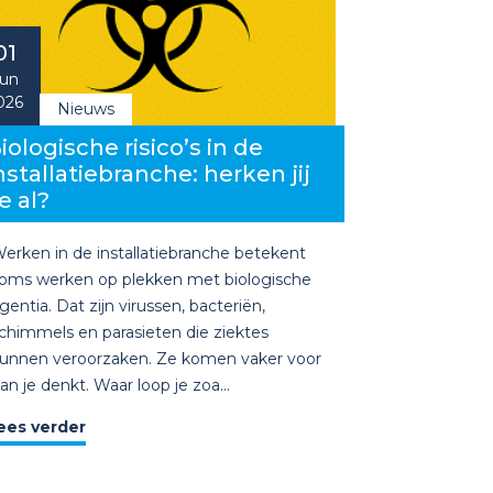
01
un
026
Nieuws
iologische risico’s in de
nstallatiebranche: herken jij
e al?
erken in de installatiebranche betekent
oms werken op plekken met biologische
gentia. Dat zijn virussen, bacteriën,
chimmels en parasieten die ziektes
unnen veroorzaken. Ze komen vaker voor
an je denkt. Waar loop je zoa...
ees verder