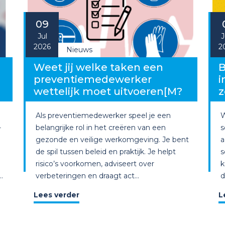
09
Jul
J
2026
2
Nieuws
g
Weet jij welke taken een
B
preventiemedewerker
i
wettelijk moet uitvoeren[M?
z
Als preventiemedewerker speel je een
W
-
belangrijke rol in het creëren van een
s
gezonde en veilige werkomgeving. Je bent
a
de spil tussen beleid en praktijk. Je helpt
s
risico’s voorkomen, adviseert over
k
.
verbeteringen en draagt act...
d
Lees verder
L