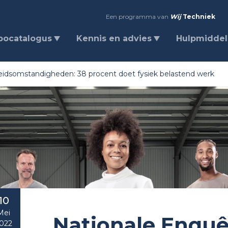
Een programma van
Wij
Techniek
bocatalogus
Kennis en advies
Hulpmidde
eidsomstandigheden: 38 procent doet fysiek belastend werk
10
Mei
Nationale Enquê
022