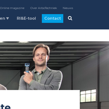
Online magazine
Over ArboTechniek
Nieuws
len
RI&E-tool
Contact
te