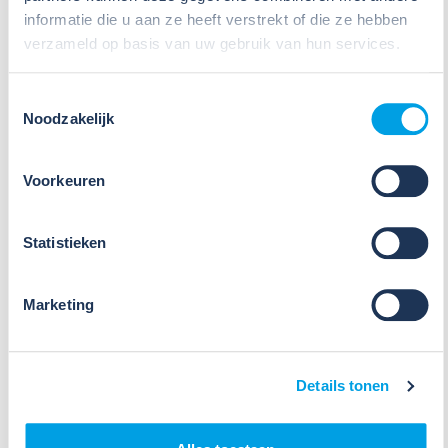
informatie die u aan ze heeft verstrekt of die ze hebben
Meer nieuws
verzameld op basis van uw gebruik van hun services.
Toestemmingsselectie
Noodzakelijk
Voorkeuren
09
Statistieken
Jul
2026
Nieuws
Marketing
VIB of WIK? Wat heb je nodig om
veilig te werken met gevaarlijke
stoffen?
Details tonen
Veel organisaties hebben
Veiligheidsinformatiebladen (VIB's) of mini-VIB's