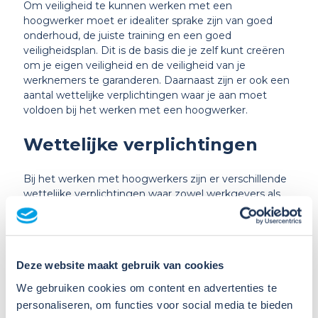
Om veiligheid te kunnen werken met een
hoogwerker moet er idealiter sprake zijn van goed
onderhoud, de juiste training en een goed
veiligheidsplan. Dit is de basis die je zelf kunt creëren
om je eigen veiligheid en de veiligheid van je
werknemers te garanderen. Daarnaast zijn er ook een
aantal wettelijke verplichtingen waar je aan moet
voldoen bij het werken met een hoogwerker.
Wettelijke verplichtingen
Bij het werken met hoogwerkers zijn er verschillende
wettelijke verplichtingen waar zowel werkgevers als
werknemers zich aan moeten houden om de
veiligheid te waarborgen. Deze verplichtingen zijn er
op gericht ongevallen te voorkomen en een veilige
werkomgeving te creëren.
Deze website maakt gebruik van cookies
Certificering
We gebruiken cookies om content en advertenties te
personaliseren, om functies voor social media te bieden