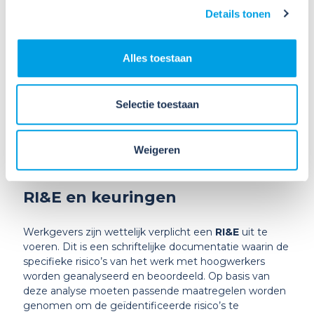
Details tonen
werknemers die in een hoogwerker werken een
veiligheidsharnas dragen dat is vastgemaakt aan een
veilig bevestigingspunt binnen de hoogwerker.
Alles toestaan
Helmen, veiligheidsbrillen, en
handschoenen
Selectie toestaan
Deze beschermingsmiddelen zijn bedoeld om het
hoofd, de ogen en de handen van de werknemer te
beschermen tegen mogelijke gevaren zoals vallende
Weigeren
objecten, chemische spatten, of snijwonden.
RI&E en keuringen
Werkgevers zijn wettelijk verplicht een
RI&E
uit te
voeren. Dit is een schriftelijke documentatie waarin de
specifieke risico’s van het werk met hoogwerkers
worden geanalyseerd en beoordeeld. Op basis van
deze analyse moeten passende maatregelen worden
genomen om de geïdentificeerde risico’s te