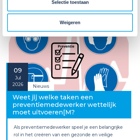
Selectie toestaan
Lees verder
Weigeren
09
Jul
2026
Nieuws
Weet jij welke taken een
preventiemedewerker wettelijk
moet uitvoeren[M?
Als preventiemedewerker speel je een belangrijke
rol in het creëren van een gezonde en veilige