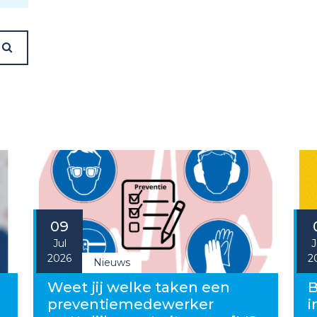
09
Jul
J
2026
2
Nieuws
g
Weet jij welke taken een
B
preventiemedewerker
i