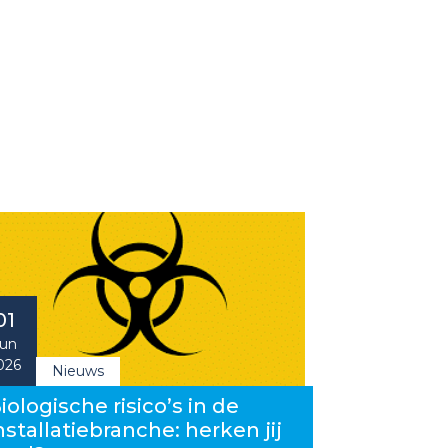
01
un
026
Nieuws
iologische risico’s in de
nstallatiebranche: herken jij