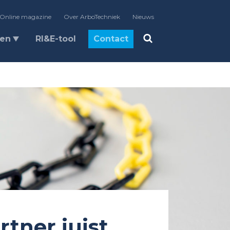
Online magazine
Over ArboTechniek
Nieuws
len
RI&E-tool
Contact
tner juist