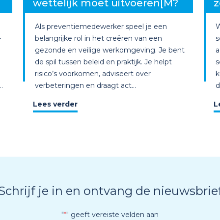
wettelijk moet uitvoeren[M?
z
Als preventiemedewerker speel je een
W
-
belangrijke rol in het creëren van een
s
gezonde en veilige werkomgeving. Je bent
a
de spil tussen beleid en praktijk. Je helpt
s
risico’s voorkomen, adviseert over
k
.
verbeteringen en draagt act...
d
Lees verder
L
Schrijf je in en ontvang de nieuwsbrie
"
*
" geeft vereiste velden aan