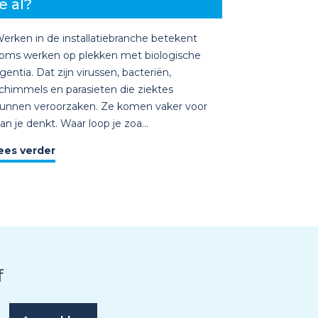
e al?
erken in de installatiebranche betekent
oms werken op plekken met biologische
gentia. Dat zijn virussen, bacteriën,
chimmels en parasieten die ziektes
unnen veroorzaken. Ze komen vaker voor
an je denkt. Waar loop je zoa...
ees verder
f