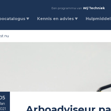
Een programma van
Wij
Techniek
bocatalogus
Kennis en advies
Hulpmidde
ist nu
05
Jan
Arboadviseur par
021