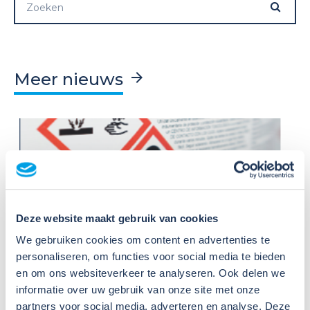
Meer nieuws
09
Deze website maakt gebruik van cookies
Jul
We gebruiken cookies om content en advertenties te
2026
Nieuws
personaliseren, om functies voor social media te bieden
VIB of WIK? Wat heb je nodig om
en om ons websiteverkeer te analyseren. Ook delen we
veilig te werken met gevaarlijke
informatie over uw gebruik van onze site met onze
stoffen?
partners voor social media, adverteren en analyse. Deze