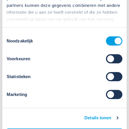
partners kunnen deze gegevens combineren met andere
informatie die u aan ze heeft verstrekt of die ze hebben
Veel organisaties hebben
verzameld op basis van uw gebruik van hun services.
Veiligheidsinformatiebladen (VIB's) of mini-VIB's
beschikbaar voor de gevaarlijke stoffen waarmee zij
werken. Dat is een belangrijke eerste stap, maar
Toestemmingsselectie
daarmee voldoe je nog niet aan de verplichtingen
Noodzakelijk
u...
Lees verder
Voorkeuren
Statistieken
Marketing
09
Details tonen
Jul
2026
Nieuws