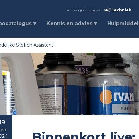
Een programma van
Wij
Techniek
bocatalogus
Kennis en advies
Hulpmidde
adelijke Stoffen Assistent
19
Sep
Binnenkort live:
024