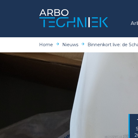
Ar
Home
Nieuws
Binnenkort live: de Sch
2