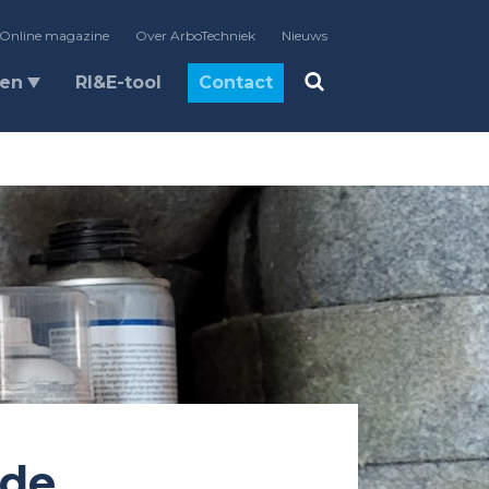
Online magazine
Over ArboTechniek
Nieuws
len
RI&E-tool
Contact
 de