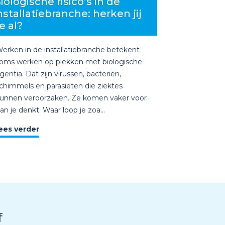
iologische risico’s in de
nstallatiebranche: herken jij
e al?
erken in de installatiebranche betekent
oms werken op plekken met biologische
gentia. Dat zijn virussen, bacteriën,
chimmels en parasieten die ziektes
unnen veroorzaken. Ze komen vaker voor
an je denkt. Waar loop je zoa...
ees verder
f