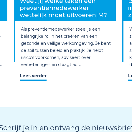
g
Weet jij welke taken een
B
preventiemedewerker
i
wettelijk moet uitvoeren[M?
z
Als preventiemedewerker speel je een
W
-
belangrijke rol in het creëren van een
s
gezonde en veilige werkomgeving. Je bent
a
de spil tussen beleid en praktijk. Je helpt
s
risico’s voorkomen, adviseert over
k
.
verbeteringen en draagt act...
d
Lees verder
L
Schrijf je in en ontvang de nieuwsbrie