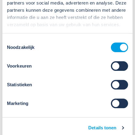
veilig te werken met gevaarlijke
partners voor social media, adverteren en analyse. Deze
stoffen?
partners kunnen deze gegevens combineren met andere
informatie die u aan ze heeft verstrekt of die ze hebben
Veel organisaties hebben
verzameld op basis van uw gebruik van hun services.
Veiligheidsinformatiebladen (VIB's) of mini-VIB's
beschikbaar voor de gevaarlijke stoffen waarmee zij
Toestemmingsselectie
werken. Dat is een belangrijke eerste stap, maar
Noodzakelijk
daarmee voldoe je nog niet aan de verplichtingen
u...
Voorkeuren
Lees verder
Statistieken
Marketing
09
Details tonen
Jul