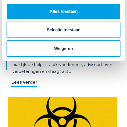
2026
Nieuws
Alles toestaan
Weet jij welke taken een
preventiemedewerker wettelijk
moet uitvoeren[M?
Selectie toestaan
Als preventiemedewerker speel je een belangrijke
Weigeren
rol in het creëren van een gezonde en veilige
werkomgeving. Je bent de spil tussen beleid en
praktijk. Je helpt risico’s voorkomen, adviseert over
verbeteringen en draagt act...
Lees verder