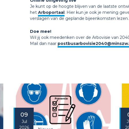
Online omgeving live
Je kunt op de hoogte blijven van de laatste ontwi
het
Arboportaal
. Hier kun je ook je mening gev
verslagen van de geplande bijeenkomsten lezen.
Doe mee!
Wil jij ook meedenken over de Arbovisie van 204
Mail dan naar
postbusarbovisie2040@minszw.
09
Jul
J
2026
2