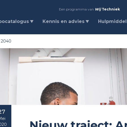
Een programma van
Wij
Techniek
bocatalogus
Kennis en advies
Hulpmidde
e 2040
27
Mei
Nieuw traject: A
020