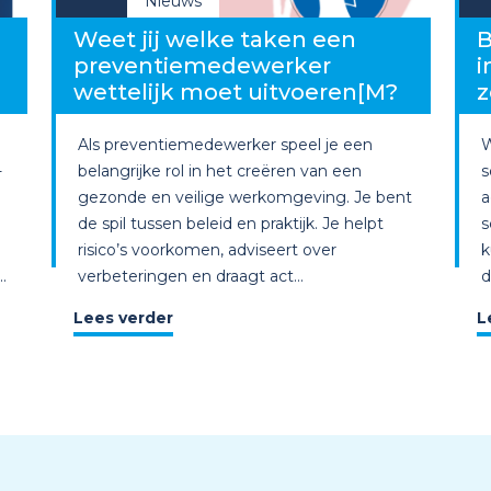
Nieuws
g
Weet jij welke taken een
B
preventiemedewerker
i
wettelijk moet uitvoeren[M?
z
Als preventiemedewerker speel je een
W
-
belangrijke rol in het creëren van een
s
gezonde en veilige werkomgeving. Je bent
a
de spil tussen beleid en praktijk. Je helpt
s
risico’s voorkomen, adviseert over
k
.
verbeteringen en draagt act...
d
Lees verder
L