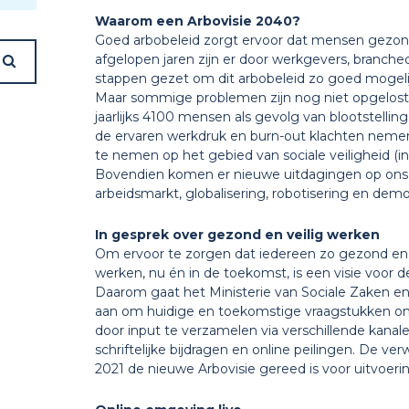
Waarom een Arbovisie 2040?
Goed arbobeleid zorgt ervoor dat mensen gezond
afgelopen jaren zijn er door werkgevers, branche
stappen gezet om dit arbobeleid zo goed mogelijk
Maar sommige problemen zijn nog niet opgelost. 
jaarlijks 4100 mensen als gevolg van blootstellin
de ervaren werkdruk en burn-out klachten nemen t
te nemen op het gebied van sociale veiligheid (int
Bovendien komen er nieuwe uitdagingen op ons af,
arbeidsmarkt, globalisering, robotisering en dem
In gesprek over gezond en veilig werken
Om ervoor te zorgen dat iedereen zo gezond en v
werken, nu én in de toekomst, is een visie voor
Daarom gaat het Ministerie van Sociale Zaken 
aan om huidige en toekomstige vraagstukken on
door input te verzamelen via verschillende kana
schriftelijke bijdragen en online peilingen. De ve
2021 de nieuwe Arbovisie gereed is voor uitvoerin