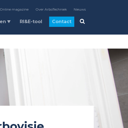
Online magazine
Over ArboTechniek
Nieuws
len
RI&E-tool
Contact
rbovisie