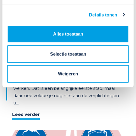
09
Details tonen
Jul
2026
Nieuws
Alles toestaan
VIB of WIK? Wat heb je nodig om
veilig te werken met gevaarlijke
stoffen?
Selectie toestaan
Veel organisaties hebben
Veiligheidsinformatiebladen (VIB's) of mini-VIB's
Weigeren
beschikbaar voor de gevaarlijke stoffen waarmee zij
werken. Dat is een belangrijke eerste stap, maar
daarmee voldoe je nog niet aan de verplichtingen
u...
Lees verder