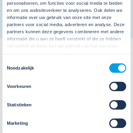
Ik ga akkoord met de
privacy voorwaarden
en
personaliseren, om functies voor social media te bieden
algemene voorwaarden
.
*
en om ons websiteverkeer te analyseren. Ook delen we
informatie over uw gebruik van onze site met onze
partners voor social media, adverteren en analyse. Deze
partners kunnen deze gegevens combineren met andere
informatie die u aan ze heeft verstrekt of die ze hebben
verzameld op basis van uw gebruik van hun services.
Toestemmingsselectie
Noodzakelijk
Meer nieuws
Voorkeuren
Statistieken
Marketing