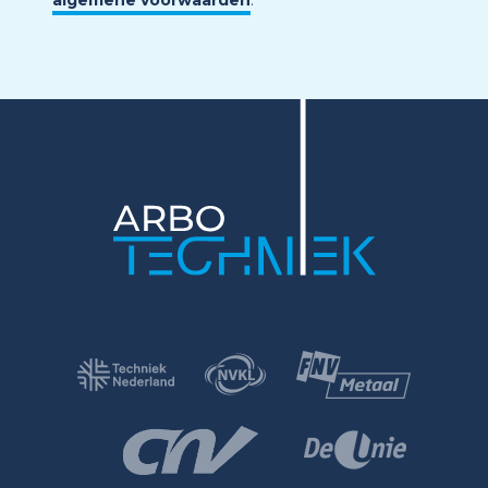
algemene voorwaarden
.
*