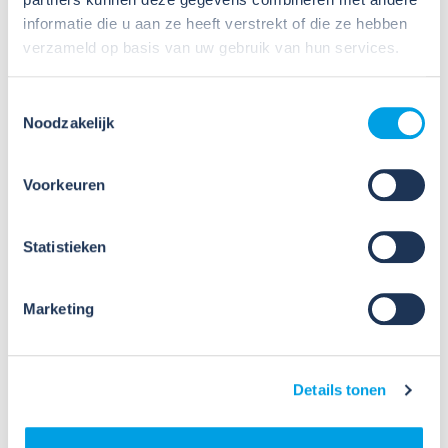
informatie die u aan ze heeft verstrekt of die ze hebben
verzameld op basis van uw gebruik van hun services.
Meer nieuws
Toestemmingsselectie
Noodzakelijk
Voorkeuren
Statistieken
09
Jul
Marketing
2026
Nieuws
VIB of WIK? Wat heb je nodig om
veilig te werken met gevaarlijke
Details tonen
stoffen?