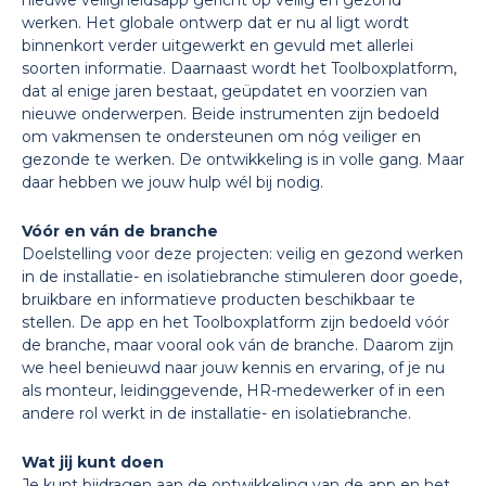
nieuwe veiligheidsapp gericht op veilig en gezond
werken. Het globale ontwerp dat er nu al ligt wordt
binnenkort verder uitgewerkt en gevuld met allerlei
soorten informatie. Daarnaast wordt het Toolboxplatform,
dat al enige jaren bestaat, geüpdatet en voorzien van
nieuwe onderwerpen. Beide instrumenten zijn bedoeld
om vakmensen te ondersteunen om nóg veiliger en
gezonde te werken. De ontwikkeling is in volle gang. Maar
daar hebben we jouw hulp wél bij nodig.
Vóór en ván de branche
Doelstelling voor deze projecten: veilig en gezond werken
in de installatie- en isolatiebranche stimuleren door goede,
bruikbare en informatieve producten beschikbaar te
stellen. De app en het Toolboxplatform zijn bedoeld vóór
de branche, maar vooral ook ván de branche. Daarom zijn
we heel benieuwd naar jouw kennis en ervaring, of je nu
als monteur, leidinggevende, HR-medewerker of in een
andere rol werkt in de installatie- en isolatiebranche.
Wat jij kunt doen
Je kunt bijdragen aan de ontwikkeling van de app en het