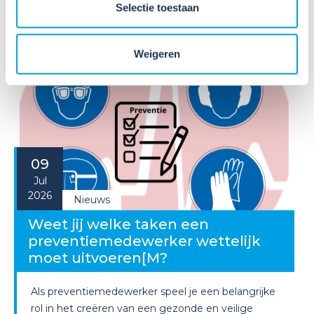
u...
Selectie toestaan
Lees verder
Weigeren
09
Jul
2026
Nieuws
Weet jij welke taken een
preventiemedewerker wettelijk
moet uitvoeren[M?
Als preventiemedewerker speel je een belangrijke
rol in het creëren van een gezonde en veilige