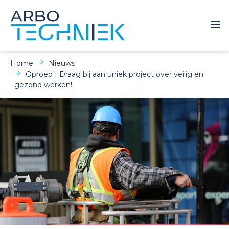
Home
Nieuws
Oproep | Draag bij aan uniek project over veilig en
gezond werken!