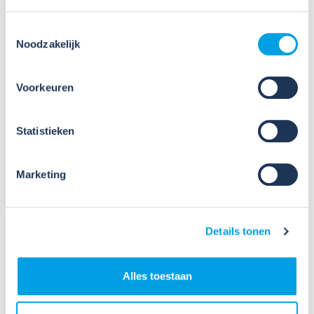
Toestemmingsselectie
Noodzakelijk
Voorkeuren
09
Jul
Statistieken
2026
Nieuws
VIB of WIK? Wat heb je nodig om
Marketing
veilig te werken met gevaarlijke
stoffen?
Details tonen
Veel organisaties hebben
Veiligheidsinformatiebladen (VIB's) of mini-VIB's
beschikbaar voor de gevaarlijke stoffen waarmee zij
Alles toestaan
werken. Dat is een belangrijke eerste stap, maar
daarmee voldoe je nog niet aan de verplichtingen