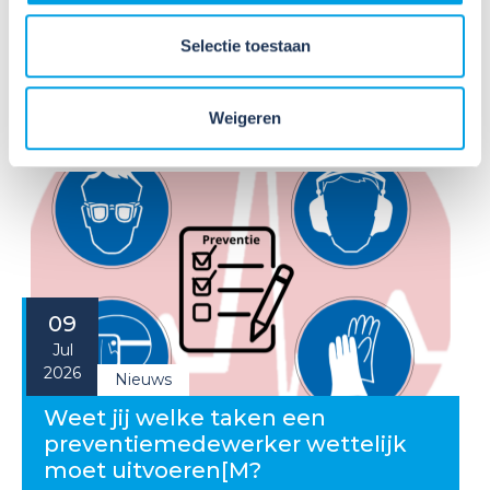
werken. Dat is een belangrijke eerste stap, maar
Selectie toestaan
daarmee voldoe je nog niet aan de verplichtingen
u...
Lees verder
Weigeren
09
Jul
2026
Nieuws
Weet jij welke taken een
preventiemedewerker wettelijk
moet uitvoeren[M?