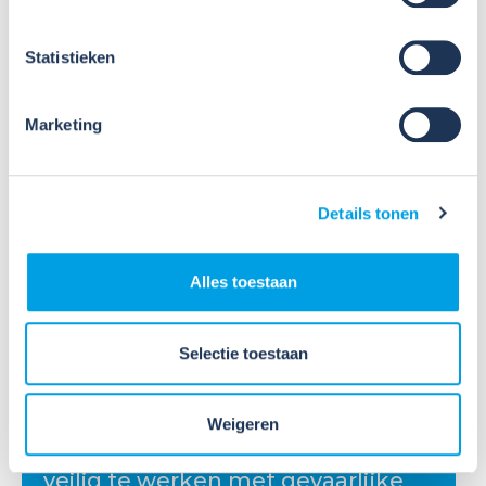
Statistieken
Marketing
Meer nieuws
Details tonen
Alles toestaan
Selectie toestaan
09
Jul
2026
Nieuws
Weigeren
VIB of WIK? Wat heb je nodig om
veilig te werken met gevaarlijke