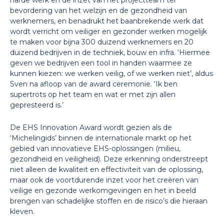
harde werk en de inzet van het projectteam ter
bevordering van
het welzijn en de gezondheid van
werknemers, en b
enadrukt het baanbrekende werk dat
wordt verricht om veiliger en gezonder werken mogelijk
te maken voor bijna 300 duizend werknemers en 20
duizend bedrijven in de techniek, bouw en infra. ‘Hiermee
geven we bedrijven een tool in handen waarmee ze
kunnen kiezen: we werken veilig, of we werken niet’, aldus
Sven na afloop van de award ceremonie. ‘Ik ben
supertrots op het team en wat er met zijn allen
gepresteerd is.’
De EHS Innovation Award wordt gezien als de
‘Michelingids’ binnen de internationale markt op het
gebied van innovatieve EHS-oplossingen (milieu,
gezondheid en veiligheid). Deze erkenning onderstreept
niet alleen de kwaliteit en effectiviteit van de oplossing,
maar ook de voortdurende inzet voor het creëren van
veilige en gezonde werkomgevingen en het in beeld
brengen van schadelijke stoffen en de risico’s die hieraan
kleven.