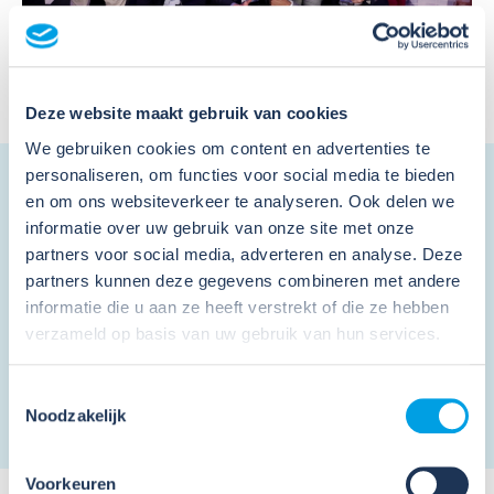
Deze website maakt gebruik van cookies
We gebruiken cookies om content en advertenties te
Nieuwsbrief
personaliseren, om functies voor social media te bieden
en om ons websiteverkeer te analyseren. Ook delen we
Schrijf je in en ontvang de nieuwsbrief
informatie over uw gebruik van onze site met onze
partners voor social media, adverteren en analyse. Deze
partners kunnen deze gegevens combineren met andere
informatie die u aan ze heeft verstrekt of die ze hebben
Ik ga akkoord met de
privacy voorwaarden
en
verzameld op basis van uw gebruik van hun services.
algemene voorwaarden
.
*
Toestemmingsselectie
Noodzakelijk
Voorkeuren