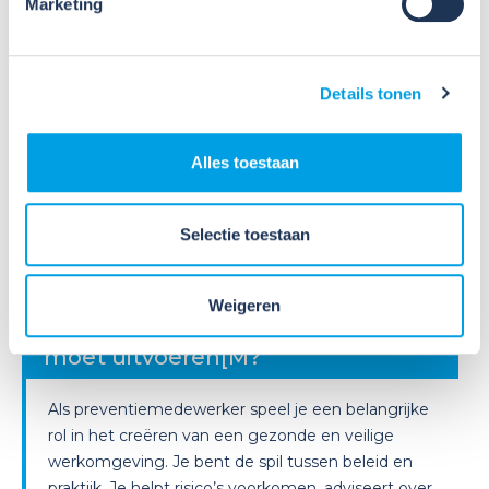
Lees verder
Marketing
Details tonen
Alles toestaan
09
Selectie toestaan
Jul
2026
Nieuws
Weet jij welke taken een
Weigeren
preventiemedewerker wettelijk
moet uitvoeren[M?
Als preventiemedewerker speel je een belangrijke
rol in het creëren van een gezonde en veilige
werkomgeving. Je bent de spil tussen beleid en
praktijk. Je helpt risico’s voorkomen, adviseert over