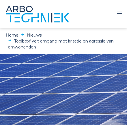
Home
Nieuws
Toolboxflyer: omgang met irritatie en agressie van
omwonenden