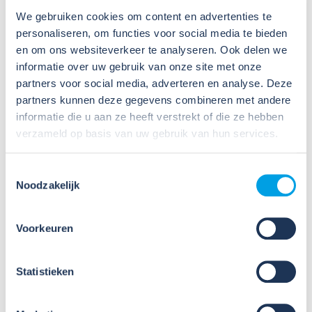
We gebruiken cookies om content en advertenties te
personaliseren, om functies voor social media te bieden
en om ons websiteverkeer te analyseren. Ook delen we
informatie over uw gebruik van onze site met onze
09
partners voor social media, adverteren en analyse. Deze
Jul
partners kunnen deze gegevens combineren met andere
2026
Nieuws
informatie die u aan ze heeft verstrekt of die ze hebben
verzameld op basis van uw gebruik van hun services.
VIB of WIK? Wat heb je nodig om
veilig te werken met gevaarlijke
stoffen?
Toestemmingsselectie
Noodzakelijk
Veel organisaties hebben
Veiligheidsinformatiebladen (VIB's) of mini-VIB's
Voorkeuren
beschikbaar voor de gevaarlijke stoffen waarmee zij
werken. Dat is een belangrijke eerste stap, maar
daarmee voldoe je nog niet aan de verplichtingen
Statistieken
u...