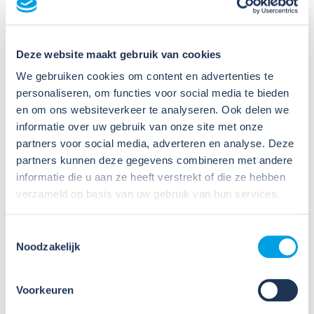
Deze website maakt gebruik van cookies
Meer nieuws
We gebruiken cookies om content en advertenties te
personaliseren, om functies voor social media te bieden
en om ons websiteverkeer te analyseren. Ook delen we
informatie over uw gebruik van onze site met onze
partners voor social media, adverteren en analyse. Deze
partners kunnen deze gegevens combineren met andere
informatie die u aan ze heeft verstrekt of die ze hebben
verzameld op basis van uw gebruik van hun services.
09
Jul
2026
Toestemmingsselectie
Nieuws
Noodzakelijk
VIB of WIK? Wat heb je nodig om
veilig te werken met gevaarlijke
stoffen?
Voorkeuren