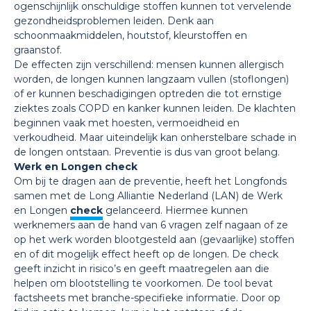
ogenschijnlijk onschuldige stoffen kunnen tot vervelende
gezondheidsproblemen leiden. Denk aan
schoonmaakmiddelen, houtstof, kleurstoffen en
graanstof.
De effecten zijn verschillend: mensen kunnen allergisch
worden, de longen kunnen langzaam vullen (stoflongen)
of er kunnen beschadigingen optreden die tot ernstige
ziektes zoals COPD en kanker kunnen leiden. De klachten
beginnen vaak met hoesten, vermoeidheid en
verkoudheid. Maar uiteindelijk kan onherstelbare schade in
de longen ontstaan. Preventie is dus van groot belang.
Werk en Longen check
Om bij te dragen aan de preventie, heeft het Longfonds
samen met de Long Alliantie Nederland (LAN) de Werk
en Longen
check
gelanceerd. Hiermee kunnen
werknemers aan de hand van 6 vragen zelf nagaan of ze
op het werk worden blootgesteld aan (gevaarlijke) stoffen
en of dit mogelijk effect heeft op de longen. De check
geeft inzicht in risico’s en geeft maatregelen aan die
helpen om blootstelling te voorkomen. De tool bevat
factsheets met branche-specifieke informatie. Door op