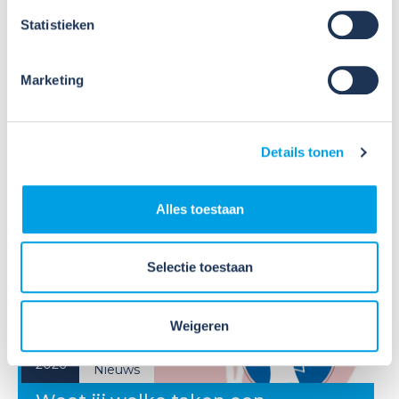
Veel organisaties hebben
Statistieken
Veiligheidsinformatiebladen (VIB's) of mini-VIB's
beschikbaar voor de gevaarlijke stoffen waarmee zij
werken. Dat is een belangrijke eerste stap, maar
Marketing
daarmee voldoe je nog niet aan de verplichtingen
u...
Details tonen
Lees verder
Alles toestaan
Selectie toestaan
09
Weigeren
Jul
2026
Nieuws