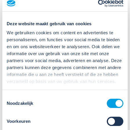
Veel organisaties hebben
Veiligheidsinformatiebladen (VIB's) of mini-VIB's
beschikbaar voor de gevaarlijke stoffen waarmee zij
Deze website maakt gebruik van cookies
werken. Dat is een belangrijke eerste stap, maar
We gebruiken cookies om content en advertenties te
daarmee voldoe je nog niet aan de verplichtingen
personaliseren, om functies voor social media te bieden
u...
en om ons websiteverkeer te analyseren. Ook delen we
Lees verder
informatie over uw gebruik van onze site met onze
partners voor social media, adverteren en analyse. Deze
partners kunnen deze gegevens combineren met andere
informatie die u aan ze heeft verstrekt of die ze hebben
verzameld op basis van uw gebruik van hun services.
Toestemmingsselectie
Noodzakelijk
09
Jul
2026
Voorkeuren
Nieuws