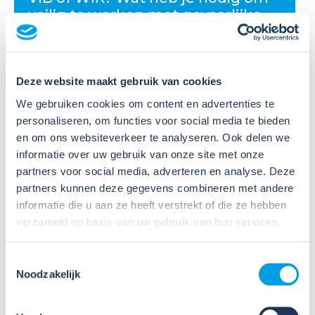
veilig te werken met gevaarlijke
stoffen?
Veel organisaties hebben
Deze website maakt gebruik van cookies
Veiligheidsinformatiebladen (VIB's) of mini-VIB's
beschikbaar voor de gevaarlijke stoffen waarmee zij
We gebruiken cookies om content en advertenties te
werken. Dat is een belangrijke eerste stap, maar
personaliseren, om functies voor social media te bieden
daarmee voldoe je nog niet aan de verplichtingen
en om ons websiteverkeer te analyseren. Ook delen we
u...
informatie over uw gebruik van onze site met onze
partners voor social media, adverteren en analyse. Deze
Lees verder
partners kunnen deze gegevens combineren met andere
informatie die u aan ze heeft verstrekt of die ze hebben
verzameld op basis van uw gebruik van hun services.
Toestemmingsselectie
Noodzakelijk
09