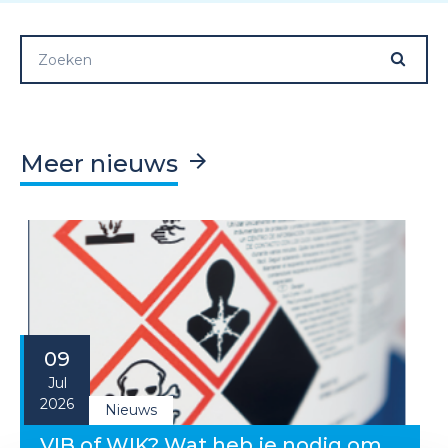
Meer nieuws
09
Jul
2026
Nieuws
VIB of WIK? Wat heb je nodig om