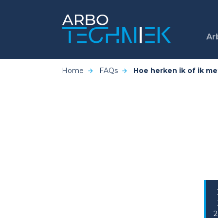
Ar
Home
FAQs
Hoe herken ik of ik m
2