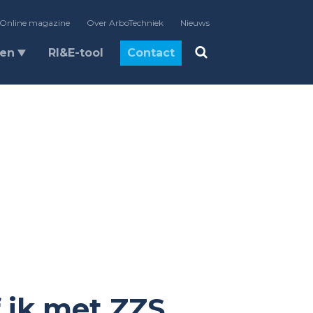
Online magazine
Over ArboTechniek
Nieuws
len
RI&E-tool
Contact
 ik met ZZS