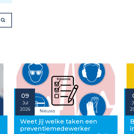
09
Jul
J
2026
2
Nieuws
g
Weet jij welke taken een
B
preventiemedewerker
i