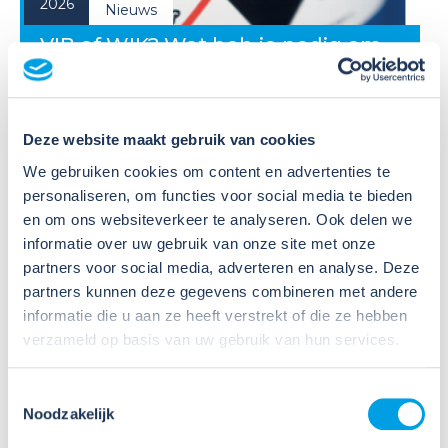
2026
Nieuws
VIB of WIK? Wat heb je nodig om
veilig te werken met gevaarlijke
stoffen?
Deze website maakt gebruik van cookies
Veel organisaties hebben
Veiligheidsinformatiebladen (VIB's) of mini-VIB's
We gebruiken cookies om content en advertenties te
beschikbaar voor de gevaarlijke stoffen waarmee zij
personaliseren, om functies voor social media te bieden
werken. Dat is een belangrijke eerste stap, maar
en om ons websiteverkeer te analyseren. Ook delen we
daarmee voldoe je nog niet aan de verplichtingen
informatie over uw gebruik van onze site met onze
u...
partners voor social media, adverteren en analyse. Deze
partners kunnen deze gegevens combineren met andere
Lees verder
informatie die u aan ze heeft verstrekt of die ze hebben
verzameld op basis van uw gebruik van hun services.
Toestemmingsselectie
Noodzakelijk