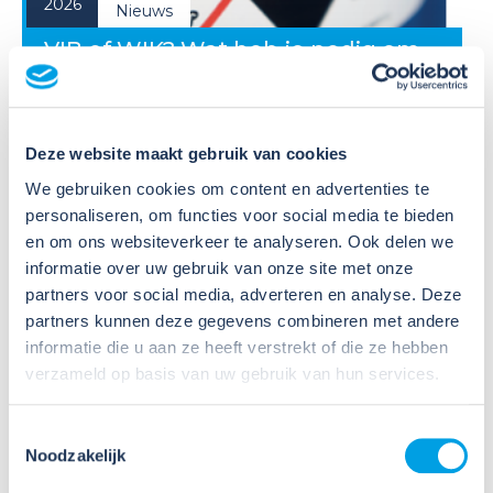
2026
Nieuws
VIB of WIK? Wat heb je nodig om
veilig te werken met gevaarlijke
stoffen?
Deze website maakt gebruik van cookies
Veel organisaties hebben
Veiligheidsinformatiebladen (VIB's) of mini-VIB's
We gebruiken cookies om content en advertenties te
beschikbaar voor de gevaarlijke stoffen waarmee zij
personaliseren, om functies voor social media te bieden
werken. Dat is een belangrijke eerste stap, maar
en om ons websiteverkeer te analyseren. Ook delen we
daarmee voldoe je nog niet aan de verplichtingen
informatie over uw gebruik van onze site met onze
u...
partners voor social media, adverteren en analyse. Deze
partners kunnen deze gegevens combineren met andere
Lees verder
informatie die u aan ze heeft verstrekt of die ze hebben
verzameld op basis van uw gebruik van hun services.
Toestemmingsselectie
Noodzakelijk