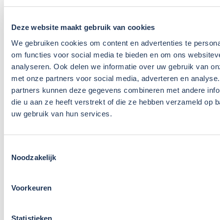
09
Deze website maakt gebruik van cookies
Jul
2026
We gebruiken cookies om content en advertenties te persona
Nieuws
om functies voor social media te bieden en om ons websitev
Weet jij welke taken een
analyseren. Ook delen we informatie over uw gebruik van on
preventiemedewerker wettelijk
met onze partners voor social media, adverteren en analyse
moet uitvoeren[M?
partners kunnen deze gegevens combineren met andere info
die u aan ze heeft verstrekt of die ze hebben verzameld op 
Als preventiemedewerker speel je een belangrijke
uw gebruik van hun services.
rol in het creëren van een gezonde en veilige
werkomgeving. Je bent de spil tussen beleid en
praktijk. Je helpt risico’s voorkomen, adviseert over
Toestemmingsselectie
verbeteringen en draagt act...
Noodzakelijk
Lees verder
Voorkeuren
Statistieken