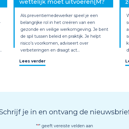
wettelijk moet uitvoeren[M?
z
Als preventiemedewerker speel je een
W
-
belangrijke rol in het creëren van een
s
gezonde en veilige werkomgeving. Je bent
a
de spil tussen beleid en praktijk. Je helpt
s
risico’s voorkomen, adviseert over
k
.
verbeteringen en draagt act...
d
Lees verder
L
Schrijf je in en ontvang de nieuwsbrie
"
*
" geeft vereiste velden aan