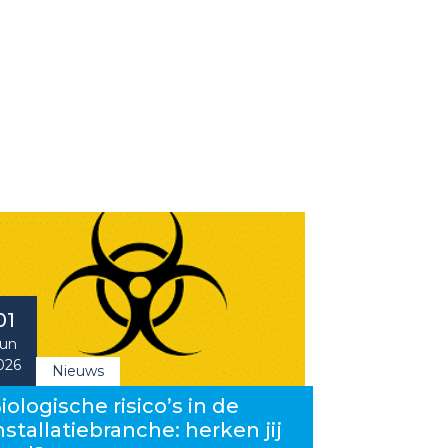
01
un
026
Nieuws
iologische risico’s in de
nstallatiebranche: herken jij