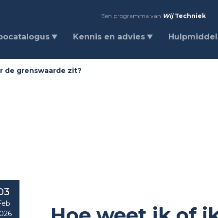
Een programma van
Wij
Techniek
bocatalogus
Kennis en advies
Hulpmidde
er de grenswaarde zit?
03
Feb
Hoe weet ik of i
026