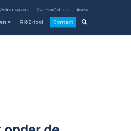
Online magazine
Over ArboTechniek
Nieuws
len
RI&E-tool
Contact
k onder de