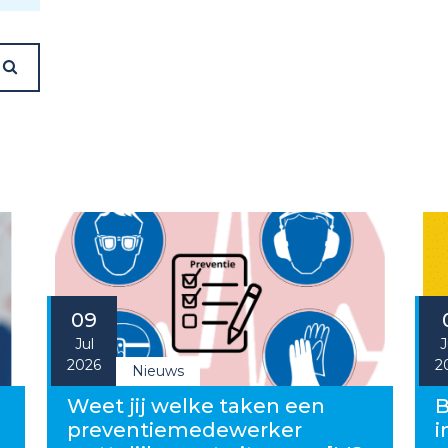
09
Jul
J
2026
2
Nieuws
g
Weet jij welke taken een
B
preventiemedewerker
i