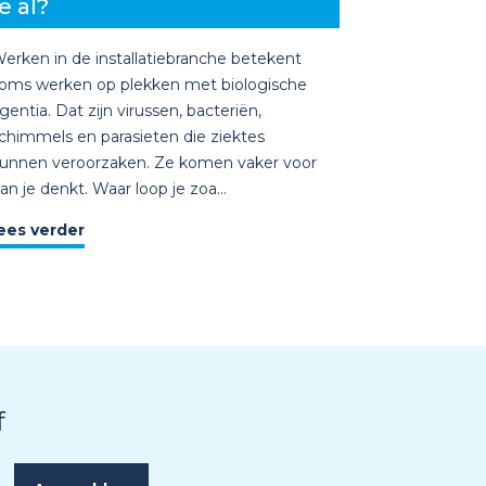
e al?
erken in de installatiebranche betekent
oms werken op plekken met biologische
gentia. Dat zijn virussen, bacteriën,
chimmels en parasieten die ziektes
unnen veroorzaken. Ze komen vaker voor
an je denkt. Waar loop je zoa...
ees verder
f