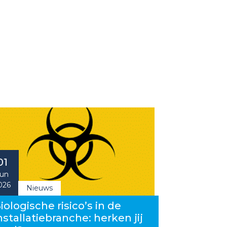
01
un
026
Nieuws
iologische risico’s in de
nstallatiebranche: herken jij