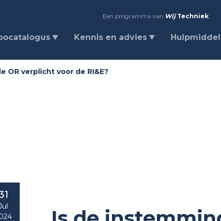
Een programma van
Wij
Techniek
bocatalogus
Kennis en advies
Hulpmidde
e OR verplicht voor de RI&E?
31
Jul
Is de instemmin
024