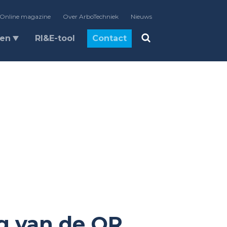
Online magazine
Over ArboTechniek
Nieuws
len
RI&E-tool
Contact
g van de OR