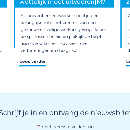
wettelijk moet uitvoeren[M?
z
Als preventiemedewerker speel je een
W
-
belangrijke rol in het creëren van een
s
gezonde en veilige werkomgeving. Je bent
a
de spil tussen beleid en praktijk. Je helpt
s
risico’s voorkomen, adviseert over
k
.
verbeteringen en draagt act...
d
Lees verder
L
Schrijf je in en ontvang de nieuwsbrie
"
*
" geeft vereiste velden aan