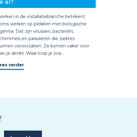
e al?
erken in de installatiebranche betekent
oms werken op plekken met biologische
gentia. Dat zijn virussen, bacteriën,
chimmels en parasieten die ziektes
unnen veroorzaken. Ze komen vaker voor
an je denkt. Waar loop je zoa...
ees verder
f