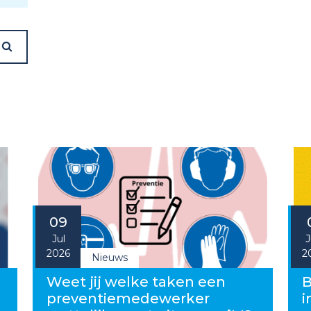
09
Jul
J
2026
2
Nieuws
g
Weet jij welke taken een
B
preventiemedewerker
i