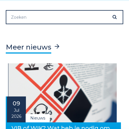
Meer nieuws
09
Jul
2026
Nieuws
VIB of WIK? Wat heb je nodig om