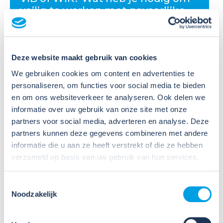
veilig te werken met gevaarlijke
stoffen?
Veel organisaties hebben
Deze website maakt gebruik van cookies
Veiligheidsinformatiebladen (VIB's) of mini-VIB's
beschikbaar voor de gevaarlijke stoffen waarmee zij
We gebruiken cookies om content en advertenties te
werken. Dat is een belangrijke eerste stap, maar
personaliseren, om functies voor social media te bieden
daarmee voldoe je nog niet aan de verplichtingen
en om ons websiteverkeer te analyseren. Ook delen we
u...
informatie over uw gebruik van onze site met onze
partners voor social media, adverteren en analyse. Deze
Lees verder
partners kunnen deze gegevens combineren met andere
informatie die u aan ze heeft verstrekt of die ze hebben
verzameld op basis van uw gebruik van hun services.
Toestemmingsselectie
Noodzakelijk
09