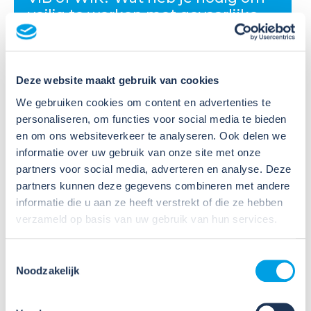
veilig te werken met gevaarlijke
stoffen?
Veel organisaties hebben
Deze website maakt gebruik van cookies
Veiligheidsinformatiebladen (VIB's) of mini-VIB's
beschikbaar voor de gevaarlijke stoffen waarmee zij
We gebruiken cookies om content en advertenties te
werken. Dat is een belangrijke eerste stap, maar
personaliseren, om functies voor social media te bieden
daarmee voldoe je nog niet aan de verplichtingen
en om ons websiteverkeer te analyseren. Ook delen we
u...
informatie over uw gebruik van onze site met onze
partners voor social media, adverteren en analyse. Deze
Lees verder
partners kunnen deze gegevens combineren met andere
informatie die u aan ze heeft verstrekt of die ze hebben
verzameld op basis van uw gebruik van hun services.
Toestemmingsselectie
Noodzakelijk
09