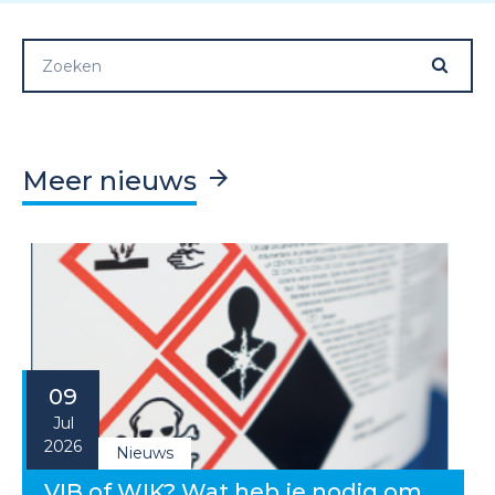
Meer nieuws
09
Jul
2026
Nieuws
VIB of WIK? Wat heb je nodig om