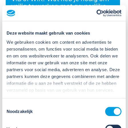
veilig te werken met gevaarlijke
stoffen?
Veel organisaties hebben
Deze website maakt gebruik van cookies
Veiligheidsinformatiebladen (VIB's) of mini-VIB's
beschikbaar voor de gevaarlijke stoffen waarmee zij
We gebruiken cookies om content en advertenties te
werken. Dat is een belangrijke eerste stap, maar
personaliseren, om functies voor social media te bieden
daarmee voldoe je nog niet aan de verplichtingen
en om ons websiteverkeer te analyseren. Ook delen we
u...
informatie over uw gebruik van onze site met onze
partners voor social media, adverteren en analyse. Deze
Lees verder
partners kunnen deze gegevens combineren met andere
informatie die u aan ze heeft verstrekt of die ze hebben
verzameld op basis van uw gebruik van hun services.
Toestemmingsselectie
Noodzakelijk
09