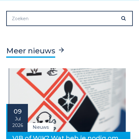
Meer nieuws
09
Jul
2026
Nieuws
VIB of WIK? Wat heb je nodig om