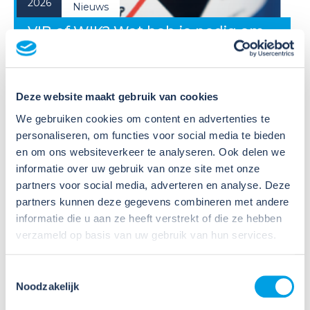
2026
Nieuws
VIB of WIK? Wat heb je nodig om
veilig te werken met gevaarlijke
stoffen?
Deze website maakt gebruik van cookies
Veel organisaties hebben
Veiligheidsinformatiebladen (VIB's) of mini-VIB's
We gebruiken cookies om content en advertenties te
beschikbaar voor de gevaarlijke stoffen waarmee zij
personaliseren, om functies voor social media te bieden
werken. Dat is een belangrijke eerste stap, maar
en om ons websiteverkeer te analyseren. Ook delen we
daarmee voldoe je nog niet aan de verplichtingen
informatie over uw gebruik van onze site met onze
u...
partners voor social media, adverteren en analyse. Deze
partners kunnen deze gegevens combineren met andere
Lees verder
informatie die u aan ze heeft verstrekt of die ze hebben
verzameld op basis van uw gebruik van hun services.
Toestemmingsselectie
Noodzakelijk