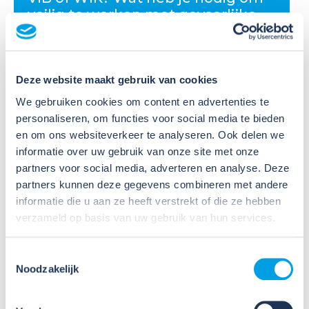
veilig te werken met gevaarlijke
stoffen?
Veel organisaties hebben
Deze website maakt gebruik van cookies
Veiligheidsinformatiebladen (VIB's) of mini-VIB's
beschikbaar voor de gevaarlijke stoffen waarmee zij
We gebruiken cookies om content en advertenties te
werken. Dat is een belangrijke eerste stap, maar
personaliseren, om functies voor social media te bieden
daarmee voldoe je nog niet aan de verplichtingen
en om ons websiteverkeer te analyseren. Ook delen we
u...
informatie over uw gebruik van onze site met onze
partners voor social media, adverteren en analyse. Deze
Lees verder
partners kunnen deze gegevens combineren met andere
informatie die u aan ze heeft verstrekt of die ze hebben
verzameld op basis van uw gebruik van hun services.
Toestemmingsselectie
Noodzakelijk
09