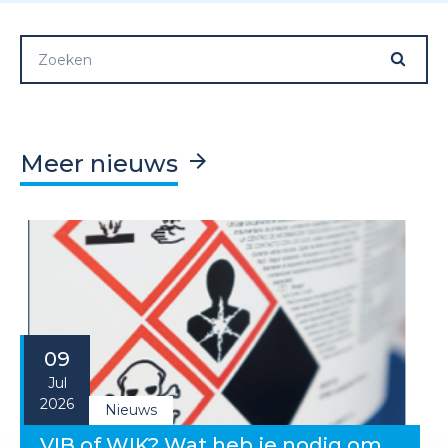
Meer nieuws
09
Jul
2026
Nieuws
VIB of WIK? Wat heb je nodig om