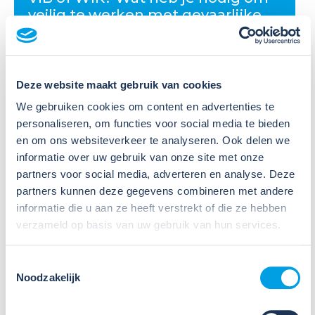
veilig te werken met gevaarlijke
stoffen?
Veel organisaties hebben
Veiligheidsinformatiebladen (VIB's) of mini-VIB's
Deze website maakt gebruik van cookies
beschikbaar voor de gevaarlijke stoffen waarmee zij
We gebruiken cookies om content en advertenties te
werken. Dat is een belangrijke eerste stap, maar
personaliseren, om functies voor social media te bieden
daarmee voldoe je nog niet aan de verplichtingen
en om ons websiteverkeer te analyseren. Ook delen we
u...
informatie over uw gebruik van onze site met onze
partners voor social media, adverteren en analyse. Deze
Lees verder
partners kunnen deze gegevens combineren met andere
informatie die u aan ze heeft verstrekt of die ze hebben
verzameld op basis van uw gebruik van hun services.
Toestemmingsselectie
Noodzakelijk
09