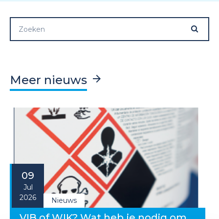
Meer nieuws
09
Jul
2026
Nieuws
VIB of WIK? Wat heb je nodig om