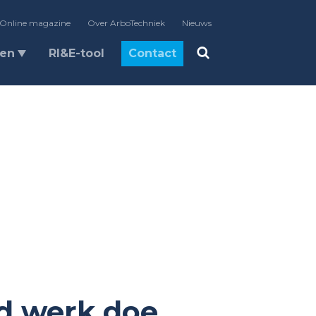
Online magazine
Over ArboTechniek
Nieuws
len
RI&E-tool
Contact
nd werk doe,