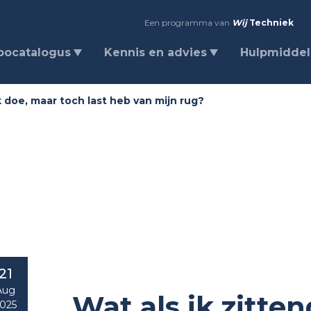
Een programma van
Wij
Techniek
bocatalogus
Kennis en advies
Hulpmidde
k doe, maar toch last heb van mijn rug?
21
Aug
Wat als ik zitte
025