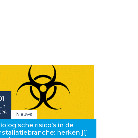
01
un
026
Nieuws
iologische risico’s in de
nstallatiebranche: herken jij