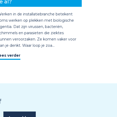
e al?
erken in de installatiebranche betekent
oms werken op plekken met biologische
gentia. Dat zijn virussen, bacteriën,
chimmels en parasieten die ziektes
unnen veroorzaken. Ze komen vaker voor
an je denkt. Waar loop je zoa...
ees verder
f