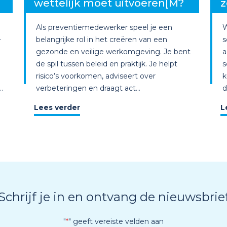
wettelijk moet uitvoeren[M?
z
Als preventiemedewerker speel je een
W
-
belangrijke rol in het creëren van een
s
gezonde en veilige werkomgeving. Je bent
a
de spil tussen beleid en praktijk. Je helpt
s
risico’s voorkomen, adviseert over
k
.
verbeteringen en draagt act...
d
Lees verder
L
Schrijf je in en ontvang de nieuwsbrie
"
*
" geeft vereiste velden aan