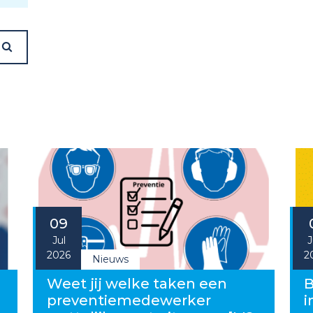
09
Jul
J
2026
2
Nieuws
g
Weet jij welke taken een
B
preventiemedewerker
i