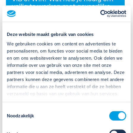
veilig te werken met gevaarlijke
stoffen?
Veel organisaties hebben
Deze website maakt gebruik van cookies
Veiligheidsinformatiebladen (VIB's) of mini-VIB's
beschikbaar voor de gevaarlijke stoffen waarmee zij
We gebruiken cookies om content en advertenties te
werken. Dat is een belangrijke eerste stap, maar
personaliseren, om functies voor social media te bieden
daarmee voldoe je nog niet aan de verplichtingen
en om ons websiteverkeer te analyseren. Ook delen we
u...
informatie over uw gebruik van onze site met onze
partners voor social media, adverteren en analyse. Deze
Lees verder
partners kunnen deze gegevens combineren met andere
informatie die u aan ze heeft verstrekt of die ze hebben
verzameld op basis van uw gebruik van hun services.
Toestemmingsselectie
Noodzakelijk
09