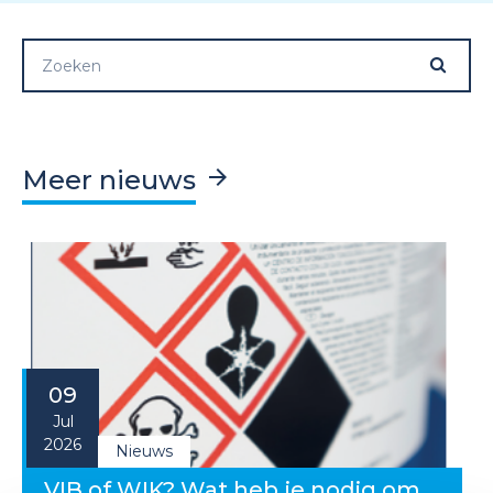
Meer nieuws
09
Jul
2026
Nieuws
VIB of WIK? Wat heb je nodig om