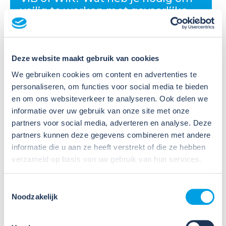
veilig te werken met gevaarlijke
stoffen?
Veel organisaties hebben
Deze website maakt gebruik van cookies
Veiligheidsinformatiebladen (VIB's) of mini-VIB's
beschikbaar voor de gevaarlijke stoffen waarmee zij
We gebruiken cookies om content en advertenties te
werken. Dat is een belangrijke eerste stap, maar
personaliseren, om functies voor social media te bieden
daarmee voldoe je nog niet aan de verplichtingen
en om ons websiteverkeer te analyseren. Ook delen we
u...
informatie over uw gebruik van onze site met onze
partners voor social media, adverteren en analyse. Deze
Lees verder
partners kunnen deze gegevens combineren met andere
informatie die u aan ze heeft verstrekt of die ze hebben
verzameld op basis van uw gebruik van hun services.
Toestemmingsselectie
Noodzakelijk
09