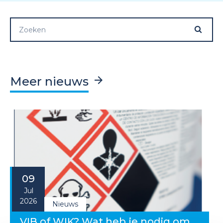
Meer nieuws
09
Jul
2026
Nieuws
VIB of WIK? Wat heb je nodig om