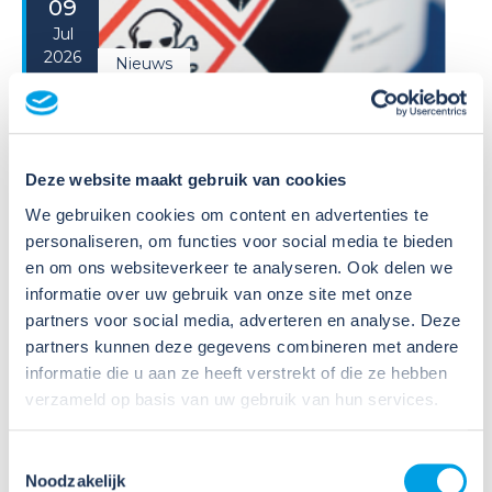
09
Jul
2026
Nieuws
VIB of WIK? Wat heb je nodig om
veilig te werken met gevaarlijke
stoffen?
Deze website maakt gebruik van cookies
Veel organisaties hebben
We gebruiken cookies om content en advertenties te
Veiligheidsinformatiebladen (VIB's) of mini-VIB's
personaliseren, om functies voor social media te bieden
beschikbaar voor de gevaarlijke stoffen waarmee zij
en om ons websiteverkeer te analyseren. Ook delen we
werken. Dat is een belangrijke eerste stap, maar
informatie over uw gebruik van onze site met onze
daarmee voldoe je nog niet aan de verplichtingen
partners voor social media, adverteren en analyse. Deze
u...
partners kunnen deze gegevens combineren met andere
informatie die u aan ze heeft verstrekt of die ze hebben
Lees verder
verzameld op basis van uw gebruik van hun services.
Toestemmingsselectie
Noodzakelijk