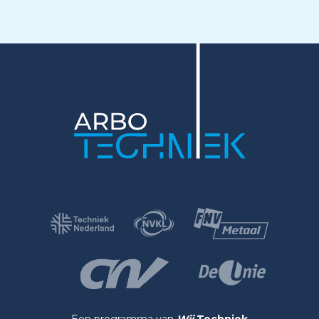
Een programma van
Wij
Techniek