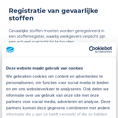
Registratie van gevaarlijke
stoffen
Gevaarlijke stoffen moeten worden geregistreerd in
een stoffenregister, waarbij werkgevers verplicht zijn
een actueel overzicht bij te houden.
Maak gebruik van de Schadelijke Stoffen
Assistent
Deze website maakt gebruik van cookies
We gebruiken cookies om content en advertenties te
Risico’s van werken met
personaliseren, om functies voor social media te bieden
en om ons websiteverkeer te analyseren. Ook delen we
gevaarlijke stoffen
informatie over uw gebruik van onze site met onze
partners voor social media, adverteren en analyse. Deze
Werken met gevaarlijke stoffen kan risico’s met zich
partners kunnen deze gegevens combineren met andere
meebrengen, zoals:
informatie die u aan ze heeft verstrekt of die ze hebben