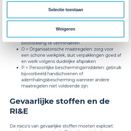
STOP staat voor:
Selectie toestaan
S = Substitutie: vervang gevaarlijke stoffen door
een veiliger alternatief
Weigeren
T = Technische maatregelen: gebruik
bijvoorbeeld gesloten systemen of afzuiging om
blootstelling te verminderen
O = Organisatorische maatregelen: zorg voor
een schone werkplek, sluit verpakkingen goed af
en werk volgens duidelijke afspraken
P = Persoonlijke beschermingsmiddelen: gebruik
bijvoorbeeld handschoenen of
ademhalingsbescherming wanneer andere
maatregelen niet voldoende zijn
Gevaarlijke stoffen en de
RI&E
De risico’s van gevaarlijke stoffen moeten expliciet