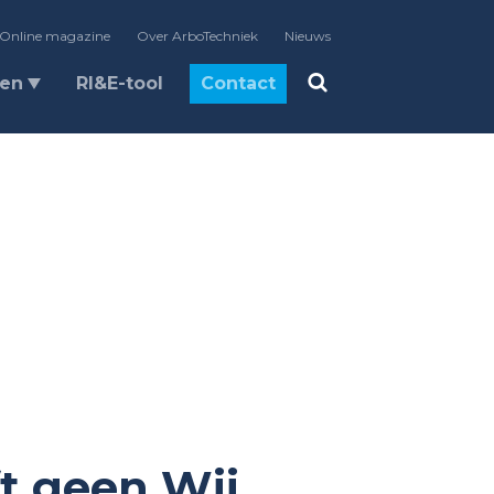
Online magazine
Over ArboTechniek
Nieuws
len
RI&E-tool
Contact
ft geen Wij