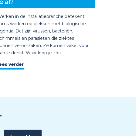
e al?
erken in de installatiebranche betekent
oms werken op plekken met biologische
gentia. Dat zijn virussen, bacteriën,
chimmels en parasieten die ziektes
unnen veroorzaken. Ze komen vaker voor
an je denkt. Waar loop je zoa...
ees verder
f