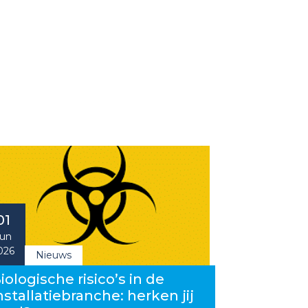
01
un
026
Nieuws
iologische risico’s in de
nstallatiebranche: herken jij