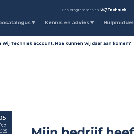
Een programma van
Wij
Techniek
bocatalogus
Kennis en advies
Hulpmidde
en Wij Techniek account. Hoe kunnen wij daar aan komen?
05
Feb
Mijn bedrijf hee
025