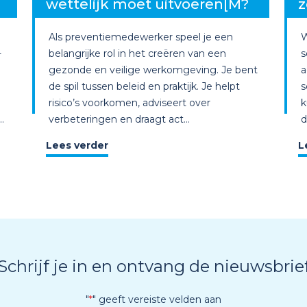
wettelijk moet uitvoeren[M?
z
Als preventiemedewerker speel je een
W
-
belangrijke rol in het creëren van een
s
gezonde en veilige werkomgeving. Je bent
a
de spil tussen beleid en praktijk. Je helpt
s
risico’s voorkomen, adviseert over
k
.
verbeteringen en draagt act...
d
Lees verder
L
Schrijf je in en ontvang de nieuwsbrie
"
*
" geeft vereiste velden aan