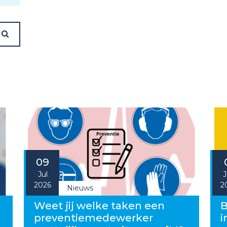
09
Jul
J
2026
2
Nieuws
g
Weet jij welke taken een
B
preventiemedewerker
i