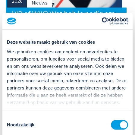
2026
Nieuws
VIB of WIK? Wat heb je nodig om
veilig te werken met gevaarlijke
stoffen?
Deze website maakt gebruik van cookies
Veel organisaties hebben
Veiligheidsinformatiebladen (VIB's) of mini-VIB's
We gebruiken cookies om content en advertenties te
beschikbaar voor de gevaarlijke stoffen waarmee zij
personaliseren, om functies voor social media te bieden
werken. Dat is een belangrijke eerste stap, maar
en om ons websiteverkeer te analyseren. Ook delen we
daarmee voldoe je nog niet aan de verplichtingen
informatie over uw gebruik van onze site met onze
u...
partners voor social media, adverteren en analyse. Deze
partners kunnen deze gegevens combineren met andere
Lees verder
informatie die u aan ze heeft verstrekt of die ze hebben
verzameld op basis van uw gebruik van hun services.
Toestemmingsselectie
Noodzakelijk