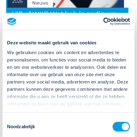
2026
Nieuws
VIB of WIK? Wat heb je nodig om
veilig te werken met gevaarlijke
stoffen?
Deze website maakt gebruik van cookies
Veel organisaties hebben
Veiligheidsinformatiebladen (VIB's) of mini-VIB's
We gebruiken cookies om content en advertenties te
beschikbaar voor de gevaarlijke stoffen waarmee zij
personaliseren, om functies voor social media te bieden
werken. Dat is een belangrijke eerste stap, maar
en om ons websiteverkeer te analyseren. Ook delen we
daarmee voldoe je nog niet aan de verplichtingen
informatie over uw gebruik van onze site met onze
u...
partners voor social media, adverteren en analyse. Deze
partners kunnen deze gegevens combineren met andere
Lees verder
informatie die u aan ze heeft verstrekt of die ze hebben
verzameld op basis van uw gebruik van hun services.
Toestemmingsselectie
Noodzakelijk