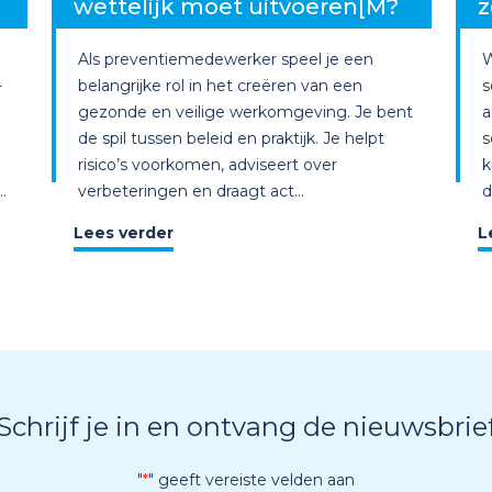
wettelijk moet uitvoeren[M?
z
Als preventiemedewerker speel je een
W
-
belangrijke rol in het creëren van een
s
gezonde en veilige werkomgeving. Je bent
a
de spil tussen beleid en praktijk. Je helpt
s
risico’s voorkomen, adviseert over
k
.
verbeteringen en draagt act...
d
Lees verder
L
Schrijf je in en ontvang de nieuwsbrie
"
*
" geeft vereiste velden aan