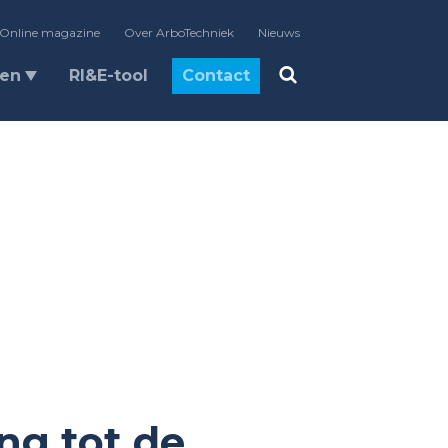
Online magazine
Over ArboTechniek
Nieuws
len
RI&E-tool
Contact
ng tot de