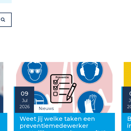
09
Jul
J
2026
2
Nieuws
g
Weet jij welke taken een
B
preventiemedewerker
i