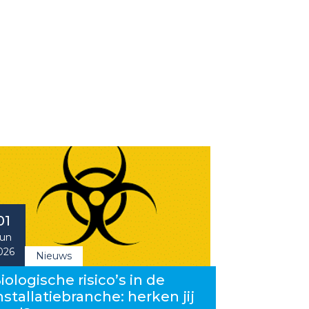
01
un
026
Nieuws
iologische risico’s in de
nstallatiebranche: herken jij