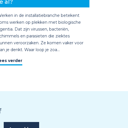
e al?
erken in de installatiebranche betekent
oms werken op plekken met biologische
gentia. Dat zijn virussen, bacteriën,
chimmels en parasieten die ziektes
unnen veroorzaken. Ze komen vaker voor
an je denkt. Waar loop je zoa...
ees verder
f