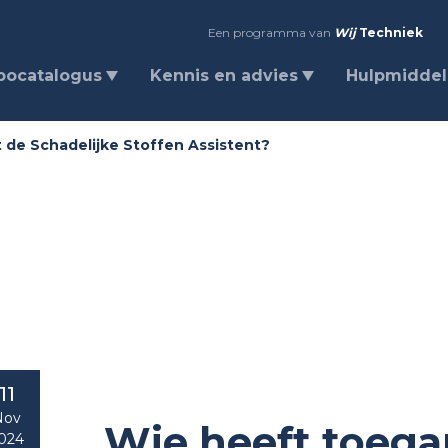
Een programma van
Wij
Techniek
bocatalogus
Kennis en advies
Hulpmidde
 de Schadelijke Stoffen Assistent?
11
Nov
Wie heeft toega
024