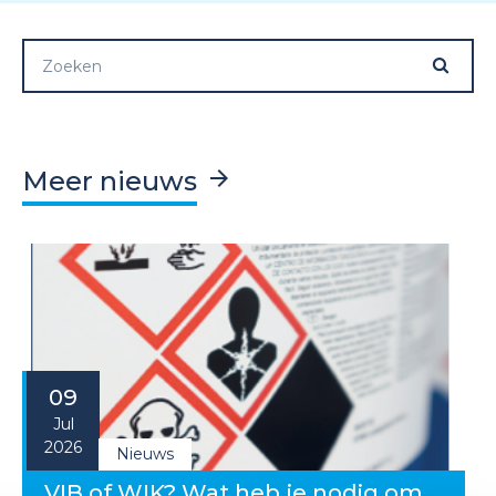
Meer nieuws
09
Jul
2026
Nieuws
VIB of WIK? Wat heb je nodig om