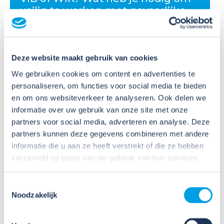
veilig te werken met gevaarlijke
stoffen?
Veel organisaties hebben
Deze website maakt gebruik van cookies
Veiligheidsinformatiebladen (VIB's) of mini-VIB's
beschikbaar voor de gevaarlijke stoffen waarmee zij
We gebruiken cookies om content en advertenties te
werken. Dat is een belangrijke eerste stap, maar
personaliseren, om functies voor social media te bieden
daarmee voldoe je nog niet aan de verplichtingen
en om ons websiteverkeer te analyseren. Ook delen we
u...
informatie over uw gebruik van onze site met onze
partners voor social media, adverteren en analyse. Deze
Lees verder
partners kunnen deze gegevens combineren met andere
informatie die u aan ze heeft verstrekt of die ze hebben
verzameld op basis van uw gebruik van hun services.
Toestemmingsselectie
Noodzakelijk
09